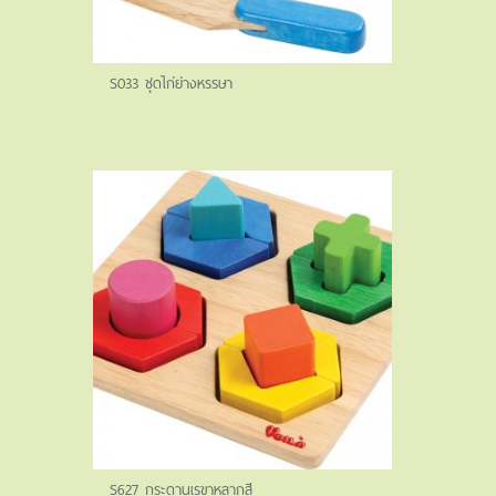
S033 ชุดไก่ย่างหรรษา
S627 กระดานเรขาหลากสี