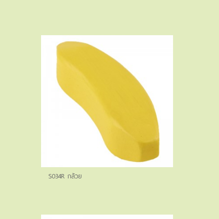
S034R กล้วย