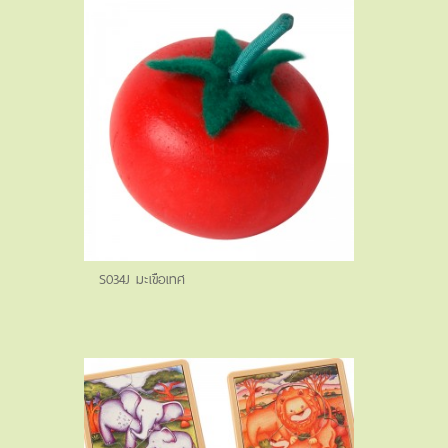
S034J มะเขือเทศ