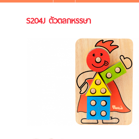
S204J ตัวตลกหรรษา