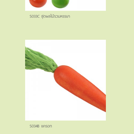
S033C ชุดผลไม้รวมหรรษา
S034B แครอท