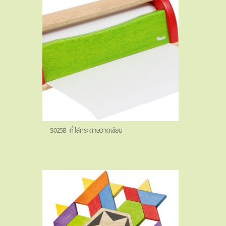
S025B ที่ใส่กระดาษวาดเขียน