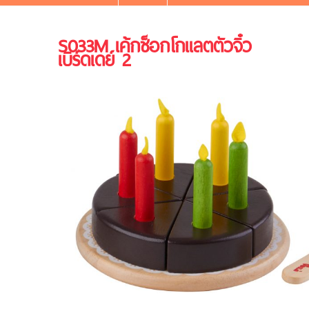
S033M เค้กช็อกโกแลตตัวจิ๋ว
เบิร์ดเดย์ 2