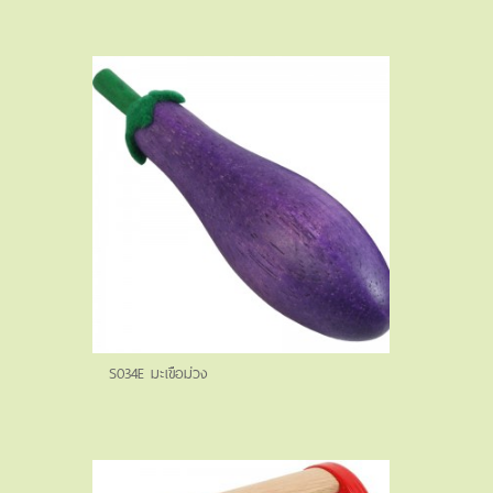
S034E มะเขือม่วง