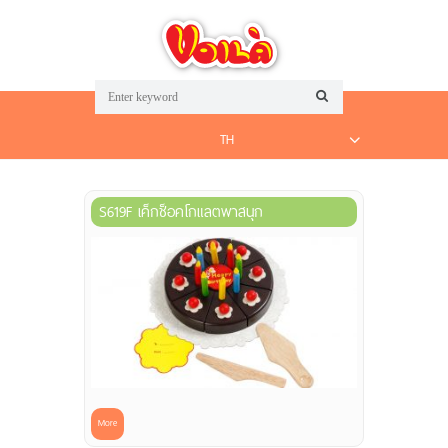
TH
S619F เค็กช็อคโกแลตพาสนุก
More